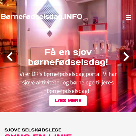
Børnefødselsdag.INFO
Få en sjov
børnefødselsdag!
Vi er DK's børnefødselsdag portal. Vi har
sjove aktiviteter og børnelege til jeres
børnefødselsdag!
LÆS MERE
SJOVE SELSKABSLEGE