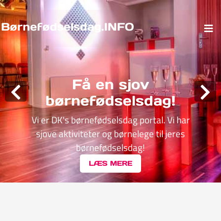
Børnefødselsdag.INFO
Få en sjov
børnefødselsdag!
Vi er DK's børnefødselsdag portal. Vi har
sjove aktiviteter og børnelege til jeres
børnefødselsdag!
LÆS MERE