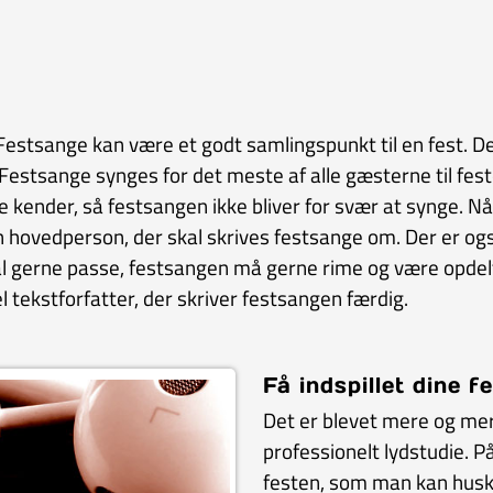
estsange kan være et godt samlingspunkt til en fest. Det
estsange synges for det meste af alle gæsterne til feste
le kender, så festsangen ikke bliver for svær at synge. Nå
 hovedperson, der skal skrives festsange om. Der er ogs
erne passe, festsangen må gerne rime og være opdelt i 
 tekstforfatter, der skriver festsangen færdig.
Få indspillet dine 
Det er blevet mere og mere
professionelt lydstudie. 
festen, som man kan huske