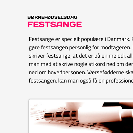
BØRNEFØDSELSDAG
FESTSANGE
Festsange er specielt populære i Danmark. F
gøre festsangen personlig for modtageren. F
skriver festsange, at det er på en melodi, al
man med at skrive nogle stikord ned om den
ned om hovedpersonen. Værsefødderne skal g
festsangen, kan man også få en professionel