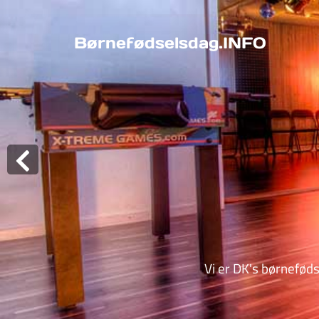
Børnefødselsdag.INFO
Vi er DK's børneføds