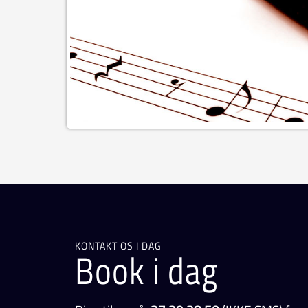
KONTAKT OS I DAG
Book i dag