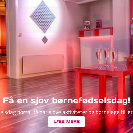
Få en sjov børnefødselsdag!
elsdag portal. Vi har sjove aktiviteter og børnelege til j
LÆS MERE