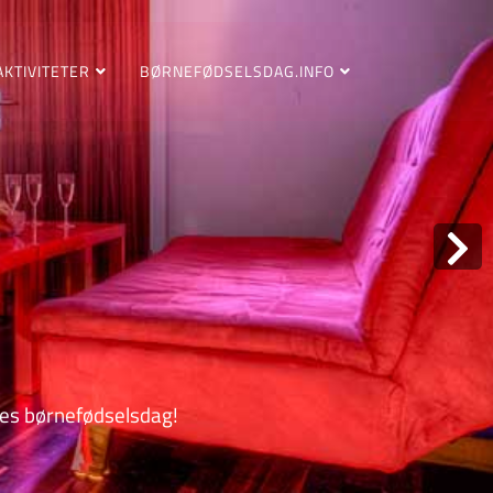
AKTIVITETER
BØRNEFØDSELSDAG.INFO
eres børnefødselsdag!