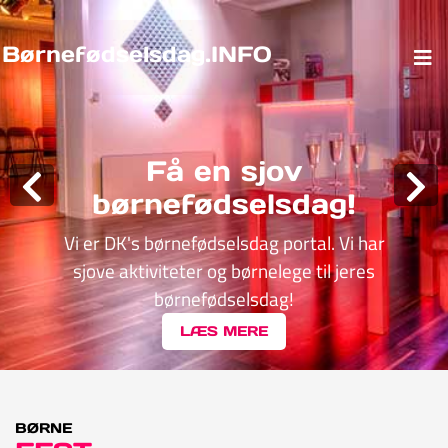
Børnefødselsdag.INFO
Få en sjov
børnefødselsdag!
Vi er DK's børnefødselsdag portal. Vi har
sjove aktiviteter og børnelege til jeres
børnefødselsdag!
LÆS MERE
BØRNE